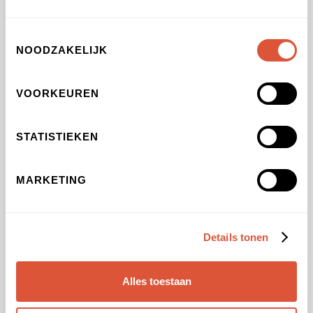
Toestemmingsselectie
NOODZAKELIJK
Shipping Method
VOORKEUREN
$0.00
STATISTIEKEN
Payment Info
* Required
MARKETING
CARD NUMBER *
Details tonen
EXPIRATION DATE *
Alles toestaan