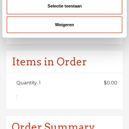
Selectie toestaan
SECURITY CODE *
Weigeren
BILLING ADDRESS SAME AS SHIPPING
Items in Order
Quantity: 
1
$0.00
:
Order Summary