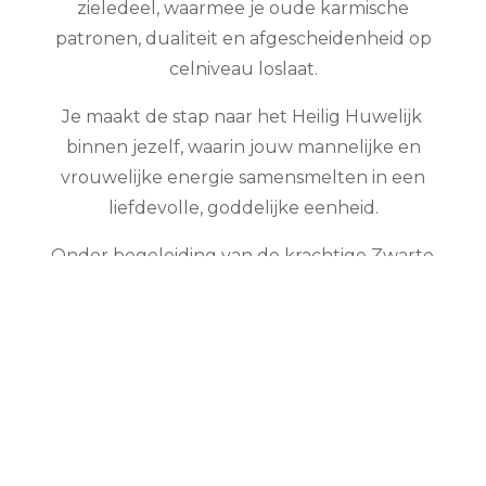
zieledeel, waarmee je oude karmische
patronen, dualiteit en afgescheidenheid op
celniveau loslaat.
Je maakt de stap naar het Heilig Huwelijk
binnen jezelf, waarin jouw mannelijke en
vrouwelijke energie samensmelten in een
liefdevolle, goddelijke eenheid.
Onder begeleiding van de krachtige Zwarte
Draak van Jezus-Sananda word je uitgenodigd
om je tweelingzielverbinding en je heilige
seksualiteit te zuiveren en te bekrachtigen.
Dit is jouw poort naar een leven in Universele
Liefde, vrijheid, waarheid en geluk. Je stapt uit
de oude matrix van strijd, behoefte en
afhankelijkheid en herinnert je wie je werkelijk