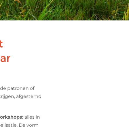
t
ar
oude patronen of
krijgen, afgestemd
workshops:
alles in
alisatie. De vorm