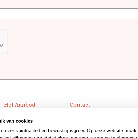
Het Aanbod
Contact
Sessies
Praktijk Sebastiaan Kahle
ik van cookies
Workshops
Venenlaan 110
Online Groepshealing
1623 RK Hoorn
fo over spiritualiteit en bewustzijnsgroei. Op deze website maak 
or het bijhouden van statistieken, om voorkeuren op te slaan en 