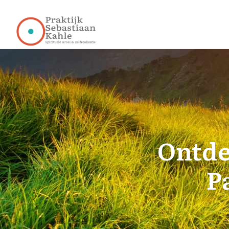
Ontde
P