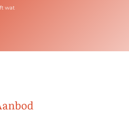
ft wat
 Aanbod