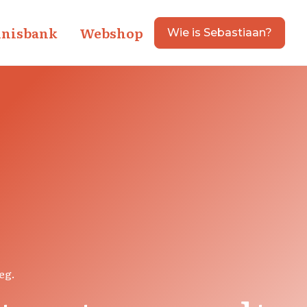
nisbank
Webshop
Wie is Sebastiaan?
eg.