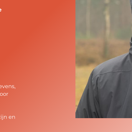
e
levens,
door
ijn en