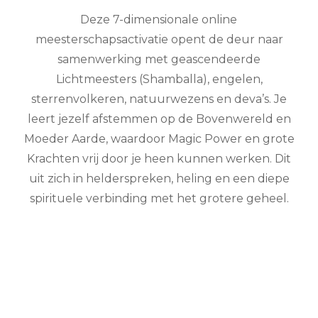
Deze 7-dimensionale online
meesterschapsactivatie opent de deur naar
samenwerking met geascendeerde
Lichtmeesters (Shamballa), engelen,
sterrenvolkeren, natuurwezens en deva’s. Je
leert jezelf afstemmen op de Bovenwereld en
Moeder Aarde, waardoor Magic Power en grote
Krachten vrij door je heen kunnen werken. Dit
uit zich in helderspreken, heling en een diepe
spirituele verbinding met het grotere geheel.
Tijdens deze groepshealing zuiver je je innerlijk
kind, beperkende gedachten, (on)macht en
seksualiteit. Hierdoor groeit je buikgevoel mee
in liefde en non-dualiteit, zonder versterking
van het spirituele ego. Je ontwikkelt je tot een