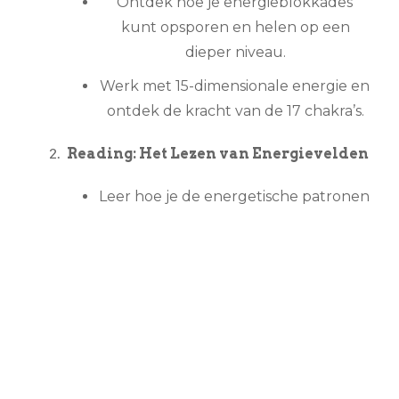
Ontdek hoe je energieblokkades
kunt opsporen en helen op een
dieper niveau.
Werk met 15-dimensionale energie en
ontdek de kracht van de 17 chakra’s.
Reading: Het Lezen van Energievelden
Leer hoe je de energetische patronen
van anderen kunt waarnemen en
interpreteren.
Ontwikkel jouw vermogen om
boodschappen uit de bovenwereld
helder en betrouwbaar over te
brengen.
Coaching: Het Inspireren van