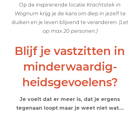
Op de inspirerende locatie
Krachtstek in
Wognum
krijg je de kans om diep in jezelf te
duiken en je leven blijvend te veranderen.
(Let
op max 20 personen.)
Blijf je vastzitten in
minderwaardig-
heidsgevoelens?
Je voelt dat er meer is, dat je ergens
tegenaan loopt maar je weet niet wat....
Voel je je onzeker, gestrest, of vaak overweldigd
door emoties? Heb je ontzag voor mensen in
uniform, leidinggevende, therapeuten of