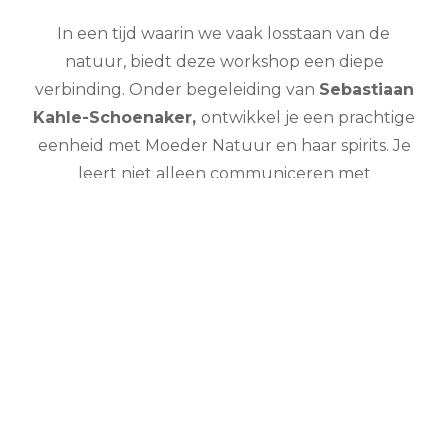
In een tijd waarin we vaak losstaan van de
natuur, biedt deze workshop een diepe
verbinding. Onder begeleiding van
Sebastiaan
Kahle-Schoenaker,
ontwikkel je een prachtige
eenheid met Moeder Natuur en haar spirits. Je
leert niet alleen communiceren met
natuurwezens, maar ook hoe je jouw omgeving
en jezelf kunt helen. Deze unieke ervaring
verrijkt je leven met diepe inzichten, zielsgeluk
en een gevoel van verbondenheid dat je nooit
meer loslaat.
Wat ga je leren en
ervaren?