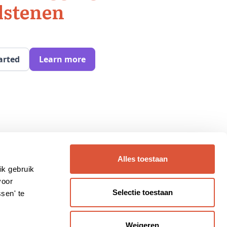
lstenen
arted
Learn more
Alles toestaan
ik gebruik
voor
Selectie toestaan
sen' te
Weigeren