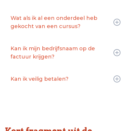
Je mag de audio's en video's zo vaak
beluisteren als je zelf wilt. Het blijft tot in
Wat als ik al een onderdeel heb
lengte van dagen beschikbaar.
gekocht van een cursus?
Als je al een healing, meditatie of transmissie
hebt gekocht dan wordt het verschil
Kan ik mijn bedrijfsnaam op de
teruggestort op je rekening. Meestal gebeurt
factuur krijgen?
dit binnen 3 werkdagen.
Zeker, in het afrekenproces krijg je de optie
om je bedrijfsnaam in te vullen.
Kan ik veilig betalen?
Absoluut, het betaalproces, is onderhevig aan
de meest veilige verbinding beschikbaar. Dit
technische proces wordt verzorgd door partij
die daar in gespecialiseerd is met een
uitstekende staat van dienst.
Kort fragment uit de