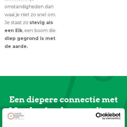
omstandigheden dan
waai je niet zo snel om.
Je staat zo
stevig als
een Eik
, een boom die
diep gegrond is met
de aarde.
Een diepere connectie met
Moeder Aarde zorgt direct
voor minder stress