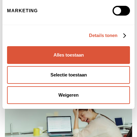
leven.
MARKETING
Je ontwikkelt een gevoel van oervertrouwen en
oerveiligheid. De sessie is gemakkelijk te volgen en
geschikt voor mensen van alle niveaus.
Details tonen
Een ideaal begin van de dag, zeker in de woelige
tijd waar we nu in leven.
Alles toestaan
Selectie toestaan
Weigeren