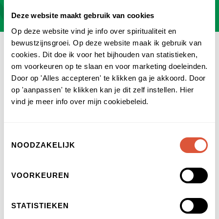
Deze website maakt gebruik van cookies
Op deze website vind je info over spiritualiteit en
bewustzijnsgroei. Op deze website maak ik gebruik van
cookies. Dit doe ik voor het bijhouden van statistieken,
om voorkeuren op te slaan en voor marketing doeleinden.
Voor wie is deze healing
Door op 'Alles accepteren' te klikken ga je akkoord. Door
op 'aanpassen' te klikken kan je dit zelf instellen. Hier
bedoeld?
vind je meer info over mijn cookiebeleid.
Deze healing is perfect voor iedereen die op zoek is
Toestemmingsselectie
naar rust en kalmte in je hoofd. Ideaal voor mensen
NOODZAKELIJK
die veel stress ervaren en er lastig vanaf komen.
Het gaat je helpen om je te ontspannen en je geest
VOORKEUREN
te kalmeren.Deze meditatie kan je helpen om
beter te verbinden met Moeder Aarde en minder
STATISTIEKEN
gestrest en meer gefocust te zijn in het dagelijks