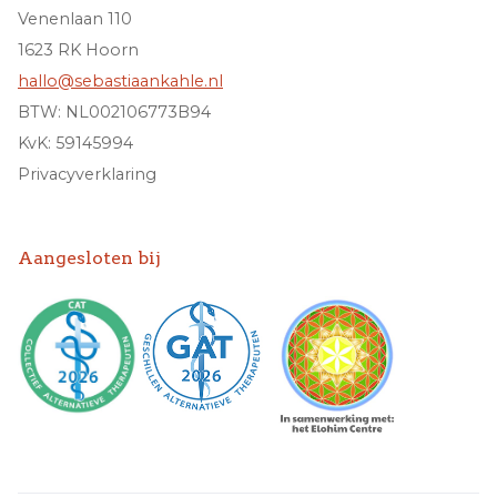
Venenlaan 110
1623 RK Hoorn
hallo@sebastiaankahle.nl
BTW: NL002106773B94
KvK: 59145994
Privacyverklaring
Aangesloten bij