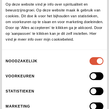
Op deze website vind je info over spiritualiteit en
bewustzijnsgroei. Op deze website maak ik gebruik van
Over
cookies. Dit doe ik voor het bijhouden van statistieken,
om voorkeuren op te slaan en voor marketing doeleinden.
Blog
Door op 'Alles accepteren' te klikken ga je akkoord. Door
Waarom Master Healing Reading
op 'aanpassen' te klikken kan je dit zelf instellen. Hier
Downloads
vind je meer info over mijn cookiebeleid.
Chakra healing Gids
Brochure over Sebastiaan
Toestemmingsselectie
NOODZAKELIJK
Het Aanbod
Sessies
VOORKEUREN
Workshops
Online Groepshealing
STATISTIEKEN
Online Transmissies
Online Cursus
Nieuwsbrief
MARKETING