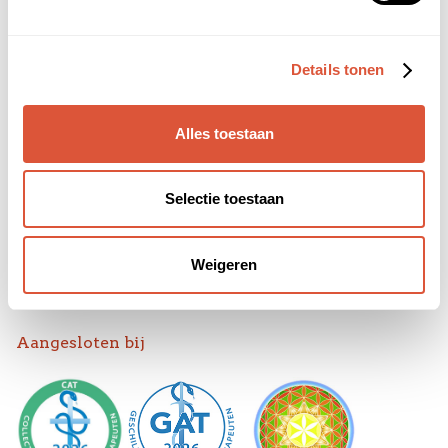
Kennismakingsgesprek
Contact
Details tonen
Praktijk Sebastiaan Kahle
Venenlaan 110
Alles toestaan
1623 RK Hoorn
hallo@sebastiaankahle.nl
Selectie toestaan
BTW: NL002106773B94
KvK: 59145994
Weigeren
Privacyverklaring
Aangesloten bij