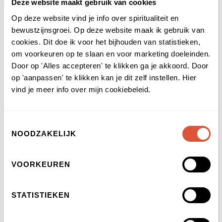
Deze website maakt gebruik van cookies
je wel word ik weer verdrietig als mijn baas
Op deze website vind je info over spiritualiteit en
boos wordt en schreeuwt. Neem het waar
bewustzijnsgroei. Op deze website maak ik gebruik van
en laat vervolgens weer los, vind er niets
cookies. Dit doe ik voor het bijhouden van statistieken,
van en maak er geen verhalen van.
om voorkeuren op te slaan en voor marketing doeleinden.
Kortom leer observeren.
Door op 'Alles accepteren' te klikken ga je akkoord. Door
op 'aanpassen' te klikken kan je dit zelf instellen. Hier
Oordeel loslaten: Non-dualiteit moedigt
vind je meer info over mijn cookiebeleid.
ons aan om ons oordeel los te laten en
onszelf en anderen te accepteren zoals ze
Toestemmingsselectie
zijn. Dit kan ons helpen om ruimte te
NOODZAKELIJK
creëren voor dieper begrip, liefde en
mededogen in onze levens.*
VOORKEUREN
Verbinding maken met de natuur: De
natuur is een van de grootste uitingen van
STATISTIEKEN
non-dualiteit, omdat het ons kan helpen
een gevoel van eenheid te ervaren met de