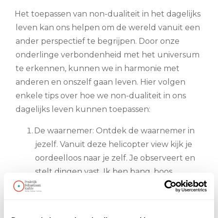
Het toepassen van non-dualiteit in het dagelijks
leven kan ons helpen om de wereld vanuit een
ander perspectief te begrijpen. Door onze
onderlinge verbondenheid met het universum
te erkennen, kunnen we in harmonie met
anderen en onszelf gaan leven. Hier volgen
enkele tips over hoe we non-dualiteit in ons
dagelijks leven kunnen toepassen:
De waarnemer: Ontdek de waarnemer in
jezelf. Vanuit deze helicopter view kijk je
oordeelloos naar je zelf. Je observeert en
stelt dingen vast. Ik ben bang, boos,
verdrietig. Alleen het dit feit zorgt
automatisch voor ruimte. Ontdek of daar
een oordeel op zit zoals bijvoorbeeld: "Zie