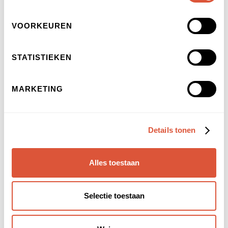
VOORKEUREN
STATISTIEKEN
Even voorstellen
MARKETING
Mijn naam is Sebastiaan Kahle. Als
energetisch therapeut en spiritueel
leraar begeleid ik mensen op het pad
Details tonen
van zelfrealisatie en multidimensionaal
mens-zijn.
Alles toestaan
Niet via nieuwe concepten, maar door
weg te nemen wat je kent zodat je
Selectie toestaan
overhoudt wat je Bent.