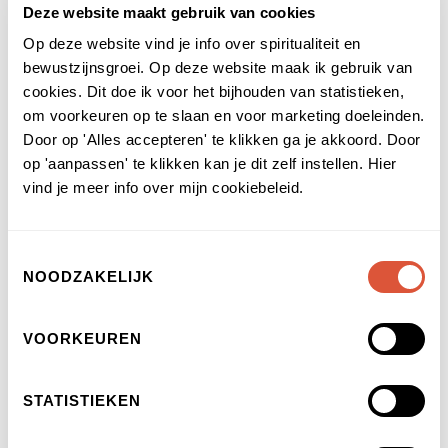
Deze website maakt gebruik van cookies
De 7 principes zijn:
Op deze website vind je info over spiritualiteit en
bewustzijnsgroei. Op deze website maak ik gebruik van
Het principe van mentalisme
: Alles is
cookies. Dit doe ik voor het bijhouden van statistieken,
geest; het universum is een mentale
om voorkeuren op te slaan en voor marketing doeleinden.
Door op 'Alles accepteren' te klikken ga je akkoord. Door
creatie.
op 'aanpassen' te klikken kan je dit zelf instellen. Hier
Het principe van correspondentie
: Er is
vind je meer info over mijn cookiebeleid.
universele harmonie; zo boven, zo
beneden.
Toestemmingsselectie
Het principe van vibratie
: Alles is in
NOODZAKELIJK
beweging en alles is trilling.
VOORKEUREN
Het principe van polariteit
: Alles heeft
twee polen; tegenstellingen kunnen één
worden.
STATISTIEKEN
Het principe van ritme
: Alles beweegt in