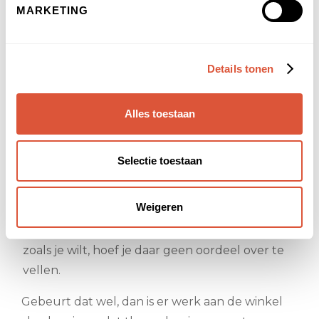
MARKETING
en uit; het leven kent cycli.
Het principe van oorzaak en gevolg
:
Alles gebeurt volgens wetten; toeval
Details tonen
bestaat niet.
Het principe van geslacht
: Creatie is
Alles toestaan
afhankelijk van mannelijke en vrouwelijke
energieën op alle niveaus en dimensies.
Selectie toestaan
Wat kunnen we hiermee?
Weigeren
Door je bewust te worden van deze principes
kun je de stroom volgen. Als dingen niet lopen
zoals je wilt, hoef je daar geen oordeel over te
vellen.
Gebeurt dat wel, dan is er werk aan de winkel