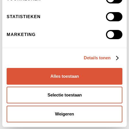
STATISTIEKEN
MARKETING
Alle artikelen over chakra's
Hoe werken chakra stenen?
Details tonen
Hoe 2e chakra openen?
Hoe werkt chakra healing?
Alles toestaan
Hoe draaien chakra's
Chakra hoe oud?
chakra hoe werkt dat?
Selectie toestaan
hoe chakra reinigen?
hoe werken chakra's samen?
Weigeren