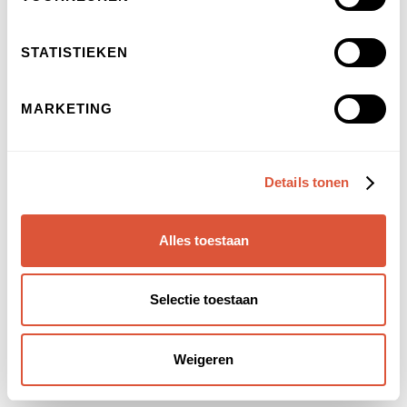
STATISTIEKEN
MARKETING
Alle artikelen over chakra's
Hoe werken chakra stenen?
Details tonen
Hoe 2e chakra openen?
Hoe werkt chakra healing?
Alles toestaan
Hoe draaien chakra's
Chakra hoe oud?
chakra hoe werkt dat?
Selectie toestaan
hoe chakra reinigen?
hoe werken chakra's samen?
Weigeren